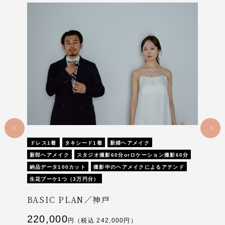
ドレス1着
タキシード1着
新婦ヘアメイク
ドレス1
新郎ヘアメイク
スタジオ撮影60分orロケーション撮影60分
新郎ヘア
納品データ100カット
撮影中のヘアメイクによるアテンド
納品デー
戸
生花ブーケ1つ（3万円分）
生花ブー
BASIC PLAN／神戸
STAN
220,000
260,
円（税込 242,000円）