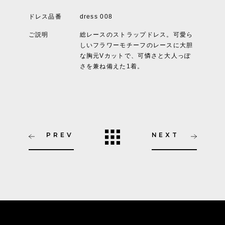
ドレス品番
dress 008
ご説明
総レースのストラップドレス。可愛ら
しいフラワーモチーフのレースに大胆
な胸元Vカットで、可憐さと大人っぽ
さを兼ね備えた1着。
PREV
NEXT