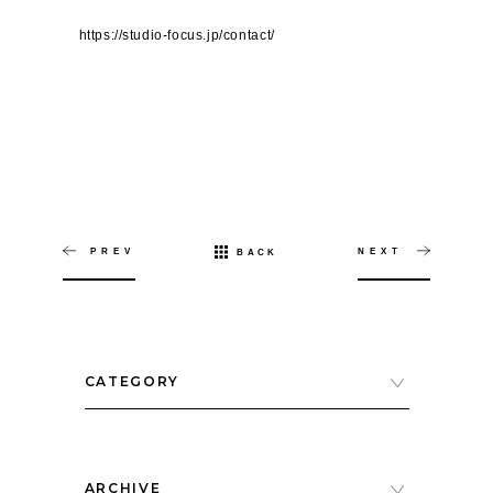
https://studio-focus.jp/contact/
PREV
NEXT
BACK
CATEGORY
ARCHIVE