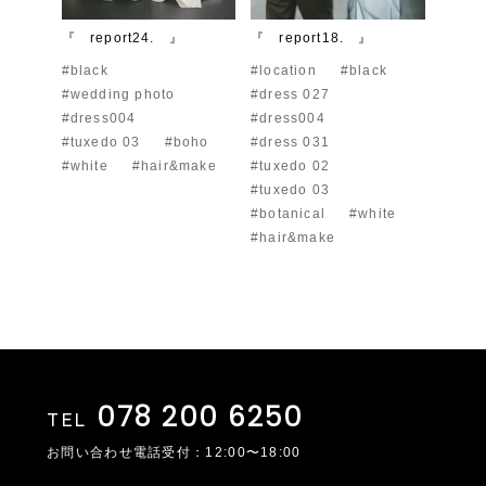
『 report24. 』
『 report18. 』
#black
#location
#black
#wedding photo
#dress 027
#dress004
#dress004
#tuxedo 03
#boho
#dress 031
#white
#hair&make
#tuxedo 02
#tuxedo 03
#botanical
#white
#hair&make
078 200 6250
TEL
お問い合わせ電話受付：12:00〜18:00