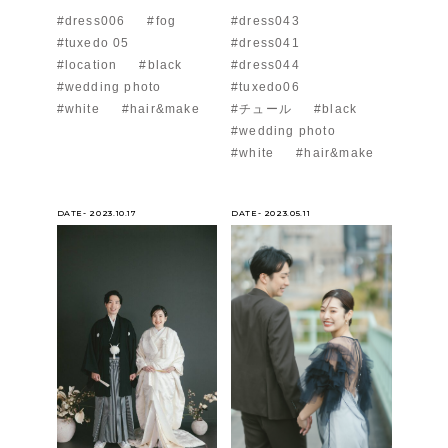
#dress006
#fog
#dress043
#tuxedo 05
#dress041
#location
#black
#dress044
#wedding photo
#tuxedo06
#white
#hair&make
#チュール
#black
#wedding photo
#white
#hair&make
DATE- 2023.10.17
DATE- 2023.05.11