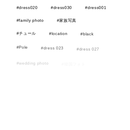
#dress020
#dress030
#dress001
#family photo
#家族写真
#チュール
#location
#black
#Pole
#dress 023
#dress 027
#wedding photo
#韓国フォト
#女子フォト
#友人フォト
#ファミリーフォト
#ソロウェディング
#マタニティフォト