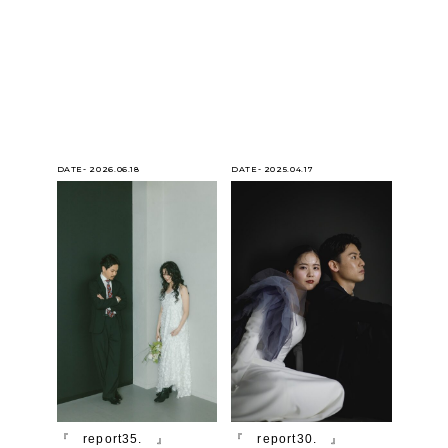
DATE- 2026.06.18
DATE- 2025.04.17
『 report35. 』
『 report30. 』