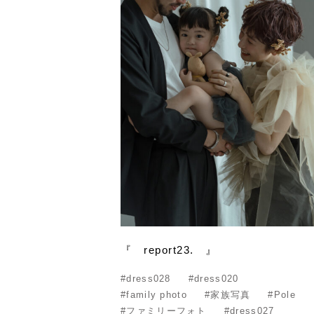
『 report23. 』
#dress028
#dress020
#family photo
#家族写真
#Pole
#ファミリーフォト
#dress027