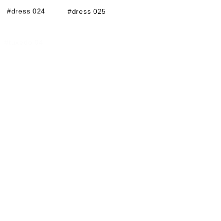
#dress 024
#dress 025
#tuxedo 04
#boho