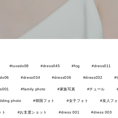
#tuxedo08
#dress045
#fog
#dress011
edo06
#dress034
#dress036
#dress032
#
ss001
#family photo
#家族写真
#チュール
dding photo
#韓国フォト
#女子フォト
#友人フ
ォト
#お支度ショット
#dress 001
#dress 003