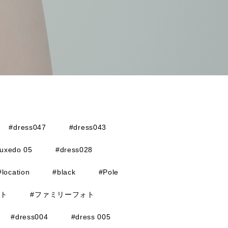
#dress047
#dress043
tuxedo 05
#dress028
#location
#black
#Pole
ォト
#ファミリーフォト
#dress004
#dress 005