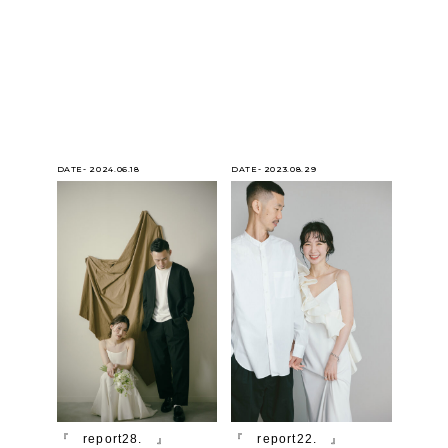
DATE- 2024.06.18
DATE- 2023.08.29
『 report28. 』
『 report22. 』