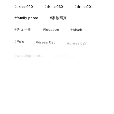
#dress020
#dress030
#dress001
#family photo
#家族写真
#チュール
#location
#black
#Pole
#dress 023
#dress 027
#wedding photo
#韓国フォト
#女子フォト
#友人フォト
#ファミリーフォト
#ソロウェディング