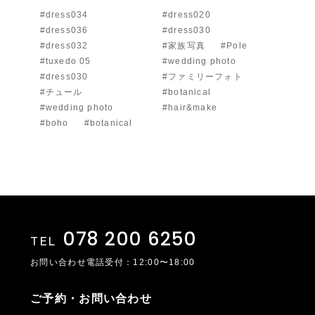
#dress034
#dress020
#dress036
#dress030
#dress032
#家族写真
#Pole
#tuxedo 05
#wedding photo
#dress030
#ファミリーフォト
#チュール
#botanical
#wedding photo
#hair&make
#boho
#botanical
078 200 6250
TEL
お問い合わせ電話受付：12:00〜18:00
ご予約・お問い合わせ