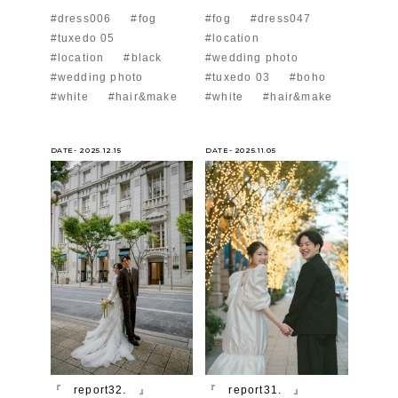
#dress006
#fog
#fog
#dress047
#tuxedo 05
#location
#location
#black
#wedding photo
#wedding photo
#tuxedo 03
#boho
#white
#hair&make
#white
#hair&make
DATE- 2025.12.15
DATE- 2025.11.05
『 report32. 』
『 report31. 』