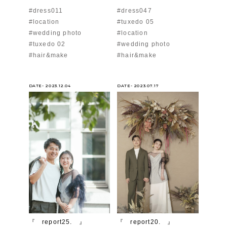
#dress011
#dress047
#location
#tuxedo 05
#wedding photo
#location
#tuxedo 02
#wedding photo
#hair&make
#hair&make
DATE- 2023.12.04
DATE- 2023.07.17
『 report25. 』
『 report20. 』