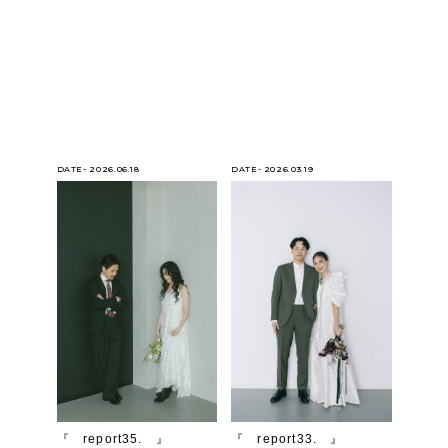
DATE- 2026.06.18
DATE- 2026.03.19
『 report35. 』
『 report33. 』