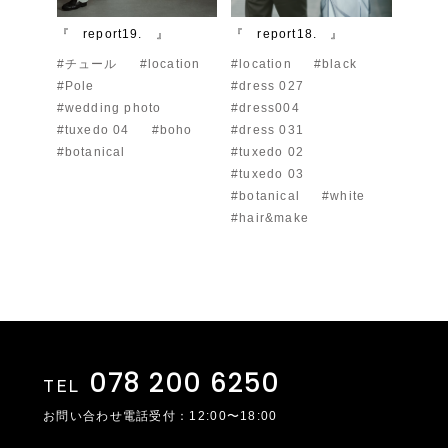
『 report19. 』
『 report18. 』
#チュール
#location
#location
#black
#Pole
#dress 027
#wedding photo
#dress004
#tuxedo 04
#boho
#dress 031
#botanical
#tuxedo 02
#tuxedo 03
#botanical
#white
#hair&make
078 200 6250
TEL
お問い合わせ電話受付：12:00〜18:00