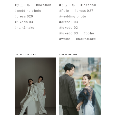
#チュール
#location
#チュール
#location
#wedding photo
#Pole
#dress 027
#dress 020
#wedding photo
#tuxedo 03
#dress 003
#hair&make
#tuxedo 02
#tuxedo 03
#boho
#white
#hair&make
DATE- 2023.07.12
DATE- 2023.05.11