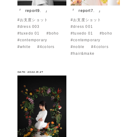
『 report9. 』
『 report7. 』
#お支度ショット
#お支度ショット
#dress 003
#dress 001
#tuxedo 01
#boho
#tuxedo 01
#boho
#contemporary
#contemporary
#white
#4colors
#noble
#4colors
#hair&make
DATE- 2022.01.27