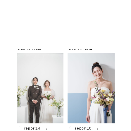
DATE- 2022.09.05
DATE- 2022.03.03
『 report14. 』
『 report10. 』