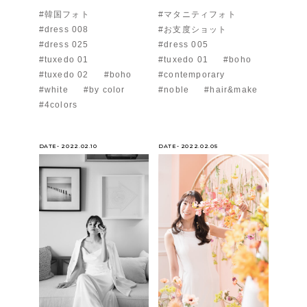
#韓国フォト
#マタニティフォト
#dress 008
#お支度ショット
#dress 025
#dress 005
#tuxedo 01
#tuxedo 01
#boho
#tuxedo 02
#boho
#contemporary
#white
#by color
#noble
#hair&make
#4colors
DATE- 2022.02.10
DATE- 2022.02.05