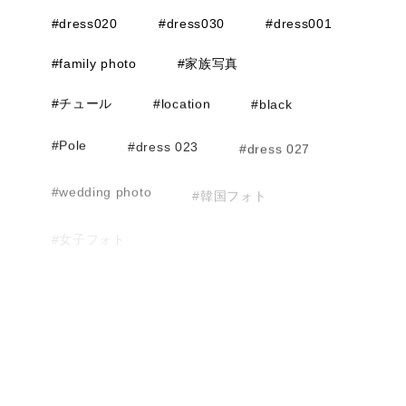
#dress020
#dress030
#dress001
#family photo
#家族写真
#チュール
#location
#black
#Pole
#dress 023
#dress 027
#wedding photo
#韓国フォト
#女子フォト
#友人フォト
#ファミリーフォト
#ソロウェディング
#マタニティフォト
#お支度ショット
#dress 001