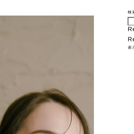
検
R
R
表