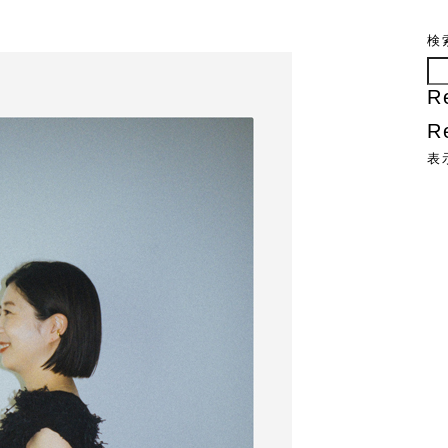
検
R
R
表