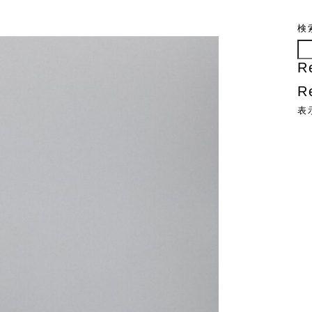
検
R
R
表