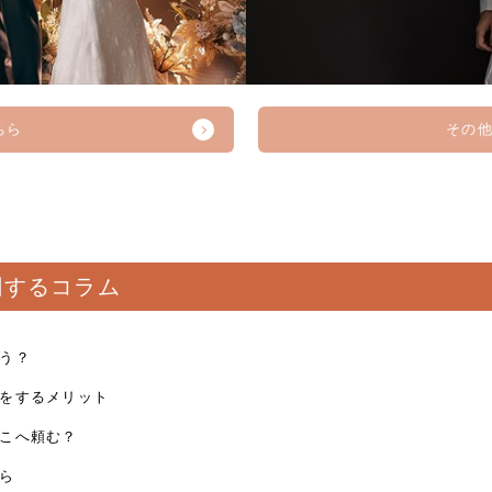
ちら
その
関するコラム
う？
をするメリット
こへ頼む？
ら