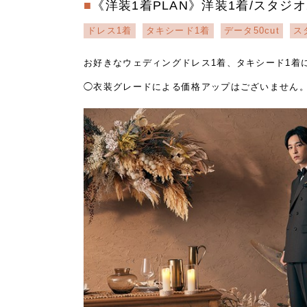
《洋装1着PLAN》洋装1着/スタジオ
ドレス1着
タキシード1着
データ50cut
ス
お好きなウェディングドレス1着、タキシード1着
◯衣装グレードによる価格アップはございません